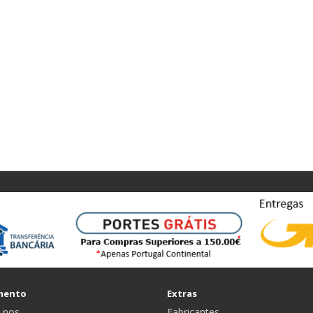
mento
Extras
-nos
Fabricantes