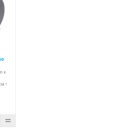
50
m x
ia •