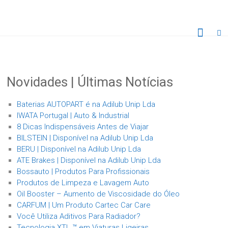
Skip
to
Adilub
content
Unip.
Lda
Novidades | Últimas Notícias
"A
Qualidade
Baterias AUTOPART é na Adilub Unip Lda
Faz
IWATA Portugal | Auto & Industrial
a
8 Dicas Indispensáveis Antes de Viajar
Diferença
BILSTEIN | Disponível na Adilub Unip Lda
"
BERU | Disponível na Adilub Unip Lda
ATE Brakes | Disponível na Adilub Unip Lda
Bossauto | Produtos Para Profissionais
Produtos de Limpeza e Lavagem Auto
Oil Booster – Aumento de Viscosidade do Óleo
CARFUM | Um Produto Cartec Car Care
Você Utiliza Aditivos Para Radiador?
Tecnologia XTL ™ em Viaturas Ligeiras