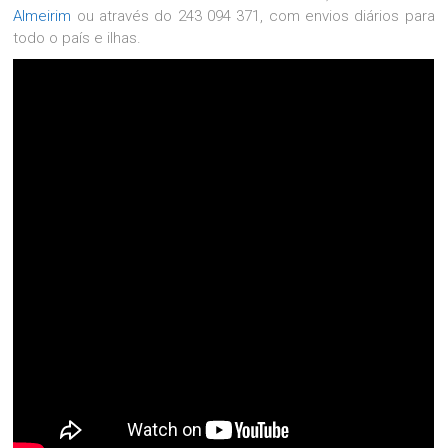
Almeirim
ou através do 243 094 371, com envios diários para
todo o país e ilhas.