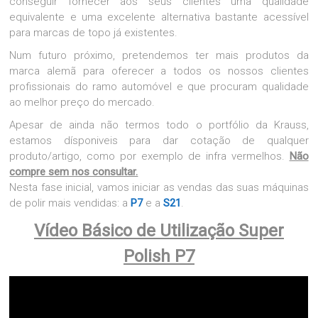
conseguir
fornecer aos seus clientes uma
qualidade
equivalente e
uma excelente alternativa bastante acessível
para marcas de topo já
existentes.
Num futuro próximo, pretendemos ter mais produtos da
marca alemã para oferecer a todos os nossos clientes
profissionais do ramo automóvel e que procuram qualidade
ao melhor preço do mercado.
Apesar de ainda não termos todo o portfólio da Krauss,
estamos dísponiveis para dar cotação de qualquer
produto/artigo, como por exemplo de infra vermelhos.
Não
compre sem nos consultar.
Nesta fase inicial, vamos iniciar as vendas das suas máquinas
de polir mais vendidas: a
P7
e a
S21
.
Vídeo Básico de Utilização Super
Polish P7