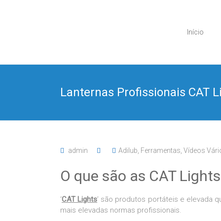
Skip
to
Adilub
content
Início
Unip.
Lda
"A
Lanternas Profissionais CAT L
Qualidade
Faz
a
Diferença
"
admin
Adilub
,
Ferramentas
,
Vídeos Vári
O que são as CAT Lights
‘
CAT Lights
’ são produtos portáteis e elevada
mais elevadas normas profissionais.