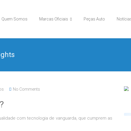
Quem Somos
Marcas Oficiais
Peças Auto
Notícia
ights
os
No Comments
?
 qualidade com tecnologia de vanguarda, que cumprem as