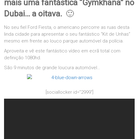
mais uma fantástica “Gymkhana” no
Dubai… a oitava.
🙂
No seu fiel Ford Fiesta, o americano percorre as ruas desta
linda cidade para apresentar o seu fantástico “Kit de Unhas”
mesmo em frente ao louco parque automóvel da polícia.
Aproveita e vê este fantástico vídeo em ecrã total com
definição 1080hd.
São 9 minutos de grande loucura automóvel…
[sociallocker id=”2999″]