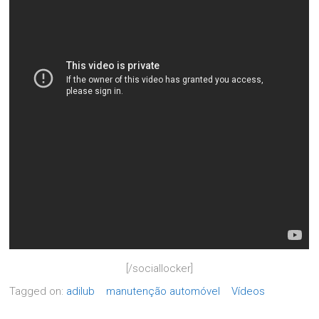
[/sociallocker]
Tagged on:
adilub
manutenção automóvel
Vídeos