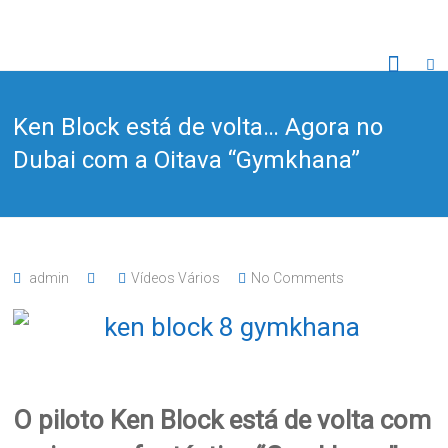
Skip
to
Adilub
content
Unip.
Ken Block está de volta… Agora no
Lda
Dubai com a Oitava “Gymkhana”
"A
Qualidade
Faz
a
Diferença
"
admin
Vídeos Vários
No Comments
O piloto Ken Block está de volta com