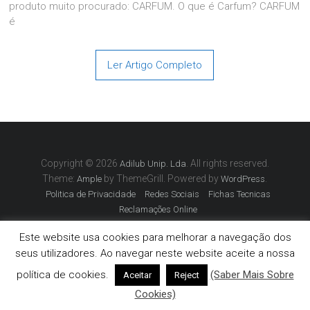
produto muito procurado: CARFUM. O que é Carfum? CARFUM
é
Ler Artigo Completo
Copyright © 2026
. All rights reserved.
Adilub Unip. Lda
Theme:
by ThemeGrill. Powered by
.
Ample
WordPress
Politica de Privacidade
Redes Sociais
Fichas Tecnicas
Reclamações Online
Este website usa cookies para melhorar a navegação dos
seus utilizadores. Ao navegar neste website aceite a nossa
política de cookies.
(Saber Mais Sobre
Aceitar
Reject
Cookies)